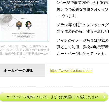
1ページで事業内容・会社案内
抑えつつ必要な情報を分かりや
っています。
チラシ等で利用のフレッシュグ
告全体の色の統一性も考慮した
メインのイメージ写真は地域の
浜松市の土地・住宅・分譲マンショ
真として利用。浜松の地元密着
ン・アパートの売却/購入の不動産会社
ホームページになっています。
様。株式会社福井土地開発様ホームペ
ージ。
ホームページURL
https://www.fukuitochi.com
ホームページ制作について、まずはお気軽にご相談ください