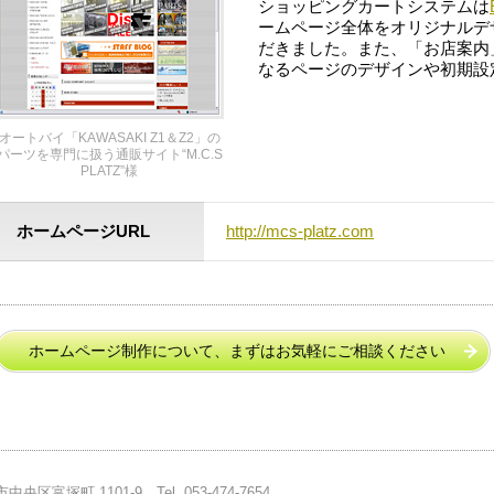
ショッピングカートシステムは
ームページ全体をオリジナルデ
だきました。また、「お店案内
なるページのデザインや初期設
オートバイ「KAWASAKI Z1＆Z2」の
パーツを専門に扱う通販サイト“M.C.S
PLATZ”様
ホームページURL
http://mcs-platz.com
ホームページ制作について、まずはお気軽にご相談ください
市中央区富塚町 1101-9
Tel.
053-474-7654